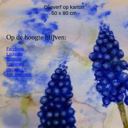
Olieverf op karton
50 x 80 cm
Op de hoogte blijven:
Facebook
Linkedin
Youtube
Instagram
DeviantArt
Jule Jeurissen