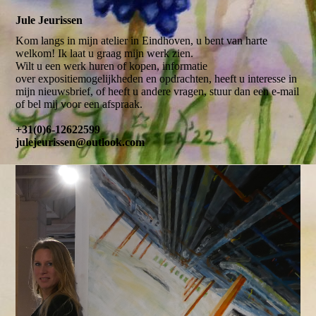
Jule Jeurissen
Kom langs in mijn atelier in Eindhoven, u bent van harte
welkom! Ik laat u graag mijn werk zien.
Wilt u een werk huren of kopen, informatie
over expositiemogelijkheden en opdrachten, heeft u interesse in
mijn nieuwsbrief, of heeft u andere vragen, stuur dan een e-mail
of bel mij voor een afspraak.
+31(0)6-12622599
julejeurissen@outlook.com