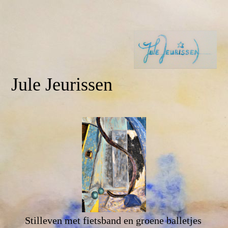
Jule Jeurissen
Stilleven met fietsband en groene balletjes