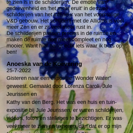
te zien is in de schilderijen. De emotie van
gedrevenheid en 'het moet eruit' in de twee
schilderijen van het interieur van het voormalige
V&D gebouw. Het schilderij met de Alliums is veel
meer Zen en er zit veel meer rust in.
De schilderijen passen precies in de ruimte en
maken de ruimte nog meer compleet en nog
mooier. Want hier hangt echt iets waar ik trots op
ben!
Anoeska van de Koevering
25-7-2022
Gisteren naar een expositie "Wonder Water"
geweest. Gemaakt door Lorenza Caroli, Jule
Jeurissen en
Kathy van den Berg. Het was een huis en tuin-
expositie bij Jule Jeurissen, er waren schilderijen,
video's, foto's en stellages te bezichtigen. Er was
veel meer te zien en te horen, dan dat er op mijn