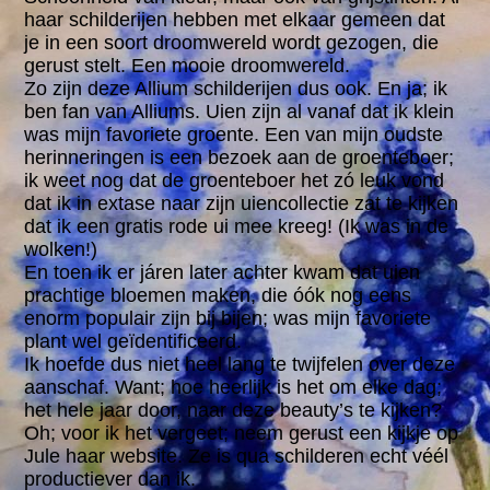
haar schilderijen hebben met elkaar gemeen dat
je in een soort droomwereld wordt gezogen, die
gerust stelt. Een mooie droomwereld.
Zo zijn deze Allium schilderijen dus ook. En ja; ik
ben fan van Alliums. Uien zijn al vanaf dat ik klein
was mijn favoriete groente. Een van mijn oudste
herinneringen is een bezoek aan de groenteboer;
ik weet nog dat de groenteboer het zó leuk vond
dat ik in extase naar zijn uiencollectie zat te kijken
dat ik een gratis rode ui mee kreeg! (Ik was in de
wolken!)
En toen ik er járen later achter kwam dat uien
prachtige bloemen maken, die óók nog eens
enorm populair zijn bij bijen; was mijn favoriete
plant wel geïdentificeerd.
Ik hoefde dus niet heel lang te twijfelen over deze
aanschaf. Want; hoe heerlijk is het om elke dag;
het hele jaar door, naar deze beauty’s te kijken?
Oh; voor ik het vergeet; neem gerust een kijkje op
Jule haar website. Ze is qua schilderen echt véél
productiever dan ik.