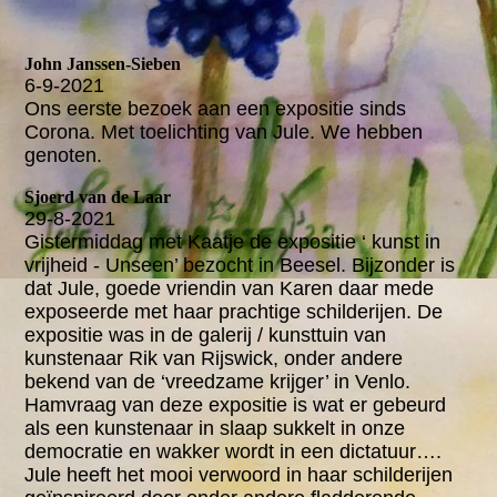
John Janssen-Sieben
6-9-2021
Ons eerste bezoek aan een expositie sinds
Corona. Met toelichting van Jule. We hebben
genoten.
Sjoerd van de Laar
29-8-2021
Gistermiddag met Kaatje de expositie ‘ kunst in
vrijheid - Unseen’ bezocht in Beesel. Bijzonder is
dat Jule, goede vriendin van Karen daar mede
exposeerde met haar prachtige schilderijen. De
expositie was in de galerij / kunsttuin van
kunstenaar Rik van Rijswick, onder andere
bekend van de ‘vreedzame krijger’ in Venlo.
Hamvraag van deze expositie is wat er gebeurd
als een kunstenaar in slaap sukkelt in onze
democratie en wakker wordt in een dictatuur….
Jule heeft het mooi verwoord in haar schilderijen