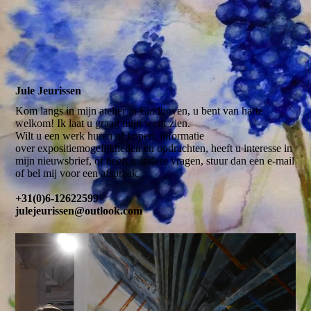
Jule Jeurissen
Kom langs in mijn atelier in Eindhoven, u bent van harte
welkom! Ik laat u graag mijn werk zien.
Wilt u een werk huren of kopen, informatie
over expositiemogelijkheden en opdrachten, heeft u interesse in
mijn nieuwsbrief, of heeft u andere vragen, stuur dan een e-mail
of bel mij voor een afspraak.
+31(0)6-12622599
julejeurissen@outlook.com