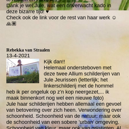
Dank je wel Jule, wat een onverwacht kado in
deze bizarre tijd! ♥️
Check ook de link voor de rest van haar werk ☺️
🙏🏽
Rebekka van Straalen
13-4-2021
Kijk dan!!
Helemaal ondersteboven met
deze twee Allium schilderijen van
Jule Jeurissen (letterlijk; het
linkerschilderij met de hommel
heb ik per ongeluk op z’n kop neergezet,... ik
maak binnenkort nog wel een nieuwe foto)
Jule haar schilderijen hebben allemaal een gevoel
van betovering over zich heen. Verwondering over
schoonheid. Schoonheid van de natuur; maar ook
de schoonheid van een sobere ’urban’ omgeving.
Schoonheid van kleur, maar ook van grijstinten. Al