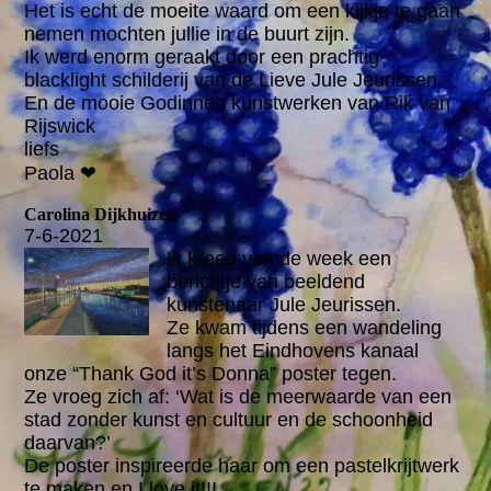
Het is echt de moeite waard om een kijkje te gaan
nemen mochten jullie in de buurt zijn.
Ik werd enorm geraakt door een prachtig
blacklight schilderij van de Lieve Jule Jeurissen
En de mooie Godinnen kunstwerken van Rik van
Rijswick
liefs
Paola ❤
Carolina Dijkhuizen
7-6-2021
Ik kreeg van de week een
berichtje van beeldend
kunstenaar Jule Jeurissen.
Ze kwam tijdens een wandeling
langs het Eindhovens kanaal
onze “Thank God it’s Donna” poster tegen.
Ze vroeg zich af: ‘Wat is de meerwaarde van een
stad zonder kunst en cultuur en de schoonheid
daarvan?’
De poster inspireerde haar om een pastelkrijtwerk
te maken en I love it!!!