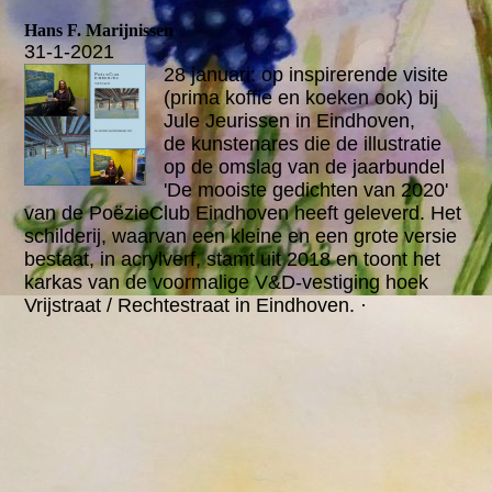
Hans F. Marijnissen
31-1-2021
28 januari: op inspirerende visite
(prima koffie en koeken ook) bij
Jule Jeurissen in Eindhoven,
de kunstenares die de illustratie
op de omslag van de jaarbundel
'De mooiste gedichten van 2020'
van de PoëzieClub Eindhoven heeft geleverd. Het
schilderij, waarvan een kleine en een grote versie
bestaat, in acrylverf, stamt uit 2018 en toont het
karkas van de voormalige V&D-vestiging hoek
Vrijstraat / Rechtestraat in Eindhoven. ·