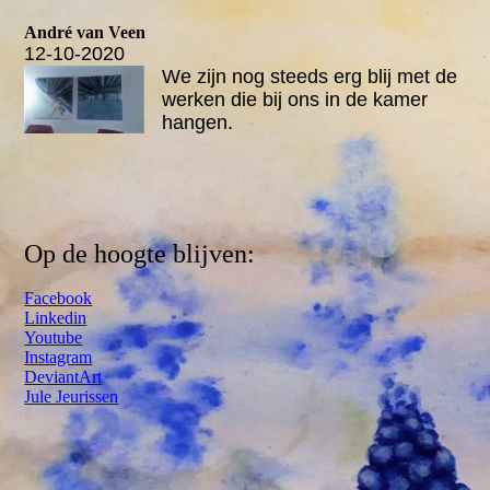
André van Veen
12-10-2020
We zijn nog steeds erg blij met de
werken die bij ons in de kamer
hangen.
Op de hoogte blijven:
Facebook
Linkedin
Youtube
Instagram
DeviantArt
Jule Jeurissen