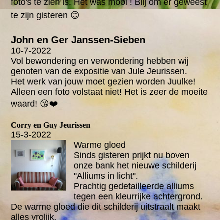
foto's te zien is. Het was mooi ! Blij om er geweest
te zijn gisteren 😊
John en Ger Janssen-Sieben
10-7-2022
Vol bewondering en verwondering hebben wij
genoten van de expositie van Jule Jeurissen.
Het werk van jouw moet gezien worden Juulke!
Alleen een foto volstaat niet! Het is zeer de moeite
waard! 😘❤️
Corry en Guy Jeurissen
15-3-2022
Warme gloed
Sinds gisteren prijkt nu boven
onze bank het nieuwe schilderij
"Alliums in licht".
Prachtig gedetailleerde alliums
tegen een kleurrijke achtergrond.
De warme gloed die dit schilderij uitstraalt maakt
alles vrolijk.