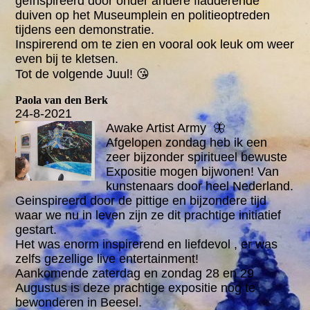
geïnspireerd door onder andere fladderende
duiven op het Museumplein en politieoptreden
tijdens een demonstratie.
Inspirerend om te zien en vooral ook leuk om weer
even bij te kletsen.
Tot de volgende Juul! 😘
Paola van den Berk
24-8-2021
Awake Artist Army 🦋
Afgelopen zondag heb ik een
zeer bijzonder spiritueel bewuste
Expositie mogen bijwonen! Van
kunstenaars door heel Nederland.
Geinspireerd door de pittige en bijzondere tijd
waar we nu in leven zijn ze dit prachtige initiatief
gestart.
Het was enorm inspirerend en liefdevol , er was
zelfs gezellige live entertainment!
Aankomende zaterdag en zondag 28 en 29
Augustus is deze prachtige expositie nog te
bewonderen in Beesel.