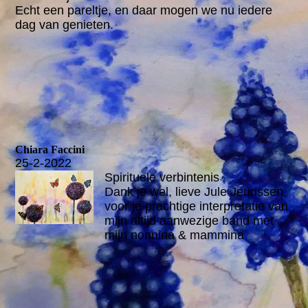
Echt een pareltje, en daar mogen we nu iedere
dag van genieten.
Chiara Faccini
25-2-2022
Spirituele verbintenis
Dank je wel, lieve Jule Jeurissen,
voor je prachtige interpretatie van
mijn altijd aanwezige band met
mijn nonnina & mammina