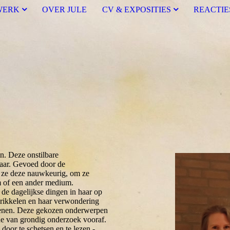
WERK
OVER JULE
CV & EXPOSITIES
REACTIE
n. Deze onstilbare
naar. Gevoed door de
 ze deze nauwkeurig, om ze
lm of een ander medium.
de dagelijkse dingen in haar op
 prikkelen en haar verwondering
rdienen. Deze gekozen onderwerpen
ode van grondig onderzoek vooraf.
door te schetsen en te lezen -