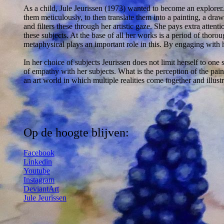
As a child, Jule Jeurissen (1973) wanted to become an explorer. T
them meticulously, to then translate them into a painting, a dr
and filters these through her artistic gaze. She pays extra attenti
these subjects. At the base of all her works is a period of thoro
metaphysical plays an important role in this. By engaging with 
In her choice of subjects Jeurissen does not limit herself to on
of empathy with her subjects. What is the perception of the paint
an art world in which multiple realities come together and illustr
Op de hoogte blijven:
Facebook
Linkedin
Youtube
Instagram
DeviantArt
Jule Jeurissen