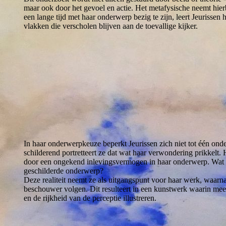
maar ook door het gevoel en actie. Het metafysische neemt hierb
een lange tijd met haar onderwerp bezig te zijn, leert Jeurissen
vlakken die verscholen blijven aan de toevallige kijker.
In haar onderwerpkeuze beperkt Jeurissen zich niet tot één ond
schilderend portretteert ze dat wat haar verwondering prikkelt
door een ongekend inlevingsvermogen in haar onderwerp. Wat i
geschilderde onderwerp?
Deze realiteit neemt ze als uitgangspunt voor haar werk, waarn
beschouwer volgen. Dit resulteert in een kunstwerk waarin meer
en de rijkheid van de perceptie illustreren.