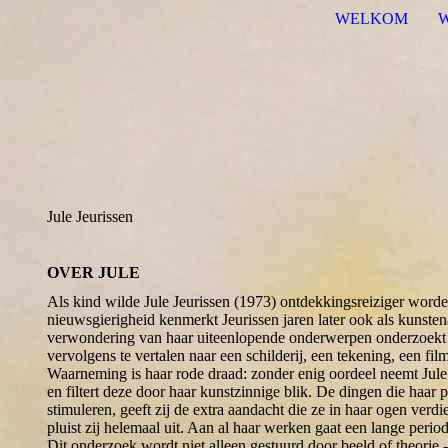
WELKOM
Jule Jeurissen
OVER JULE
Als kind wilde Jule Jeurissen (1973) ontdekkingsreiziger worde
nieuwsgierigheid kenmerkt Jeurissen jaren later ook als kunste
verwondering van haar uiteenlopende onderwerpen onderzoekt
vervolgens te vertalen naar een schilderij, een tekening, een fi
Waarneming is haar rode draad: zonder enig oordeel neemt Jule 
en filtert deze door haar kunstzinnige blik. De dingen die haar
stimuleren, geeft zij de extra aandacht die ze in haar ogen ve
pluist zij helemaal uit. Aan al haar werken gaat een lange peri
Dit onderzoek wordt niet alleen gestuurd door beeld of theorie - 