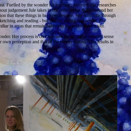
rtist. Fuelled by the wonder for her many subjects she researches
out judgement Jule takes in the daily things that surround her
tion that these things in her eyes deserve. She fully sifts through
sketching and reading - but also by feeling and action. The
iar in areas that remain hidden to the accidental viewer.
 wonder. Her process is characterised by an unprecedented sense
er own perception and that of the viewer follow. This results in