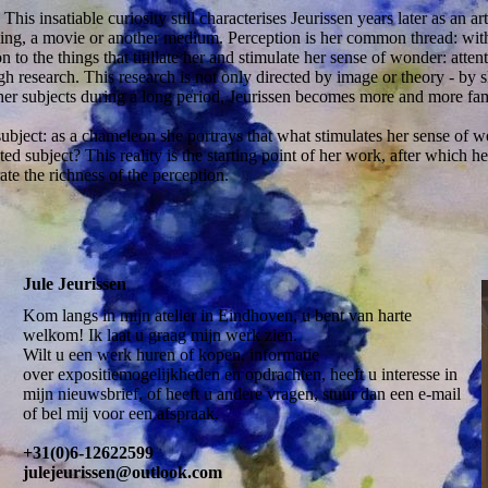
his insatiable curiosity still characterises Jeurissen years later as an a
awing, a movie or another medium. Perception is her common thread: with
on to the things that titillate her and stimulate her sense of wonder: atten
ugh research. This research is not only directed by image or theory - by 
her subjects during a long period, Jeurissen becomes more and more famil
e subject: as a chameleon she portrays that what stimulates her sense of
ed subject? This reality is the starting point of her work, after which h
ate the richness of the perception.
Jule Jeurissen
Kom langs in mijn atelier in Eindhoven, u bent van harte
welkom! Ik laat u graag mijn werk zien.
Wilt u een werk huren of kopen, informatie
over expositiemogelijkheden en opdrachten, heeft u interesse in
mijn nieuwsbrief, of heeft u andere vragen, stuur dan een e-mail
of bel mij voor een afspraak.
+31(0)6-12622599
julejeurissen@outlook.com