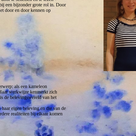
ij een bijzonder grote rol in. Door
 het door en door kennen op
erwerp: als een kameleon
. Haar werkwijze kenmerkt zich
s de belevingswereld van het
a haar eigen beleving en die van de
dere realiteiten bij elkaar komen