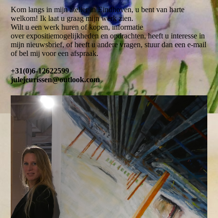
Kom langs in mijn atelier in Eindhoven, u bent van harte
welkom! Ik laat u graag mijn werk zien.
Wilt u een werk huren of kopen, informatie
over expositiemogelijkheden en opdrachten, heeft u interesse in
mijn nieuwsbrief, of heeft u andere vragen, stuur dan een e-mail
of bel mij voor een afspraak.
+31(0)6-12622599
julejeurissen@outlook.com