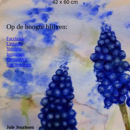
42 x 60 cm
Op de hoogte blijven:
Facebook
Linkedin
Youtube
Instagram
DeviantArt
Jule Jeurissen
Jule Jeurissen