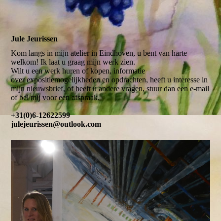
Jule Jeurissen
Kom langs in mijn atelier in Eindhoven, u bent van harte
welkom! Ik laat u graag mijn werk zien.
Wilt u een werk huren of kopen, informatie
over expositiemogelijkheden en opdrachten, heeft u interesse in
mijn nieuwsbrief, of heeft u andere vragen, stuur dan een e-mail
of bel mij voor een afspraak.
+31(0)6-12622599
julejeurissen@outlook.com