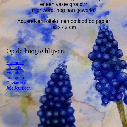
er een vaste grond?"
Hier wordt nog aan gewerkt.
Aquarelverf, oliekrijt en potlood op papier
30 x 42 cm
Op de hoogte blijven:
Facebook
Linkedin
Youtube
Instagram
DeviantArt
Jule Jeurissen