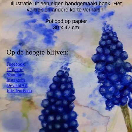
Illustratie uit een eigen handgemaakt boek "Het
vertrek en andere korte verhalen"
Potlood op papier
30 x 42 cm
Op de hoogte blijven:
Facebook
Linkedin
Youtube
Instagram
DeviantArt
Jule Jeurissen