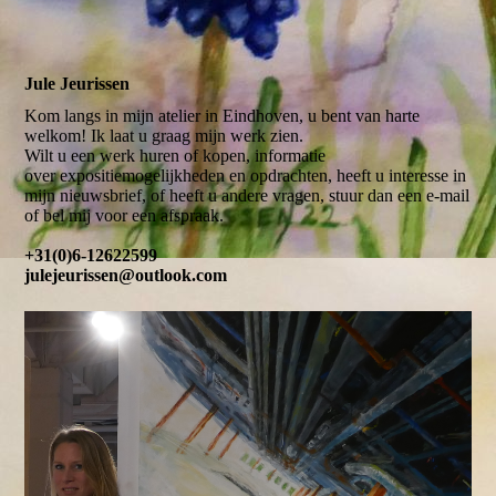
Jule Jeurissen
Kom langs in mijn atelier in Eindhoven, u bent van harte
welkom! Ik laat u graag mijn werk zien.
Wilt u een werk huren of kopen, informatie
over expositiemogelijkheden en opdrachten, heeft u interesse in
mijn nieuwsbrief, of heeft u andere vragen, stuur dan een e-mail
of bel mij voor een afspraak.
+31(0)6-12622599
julejeurissen@outlook.com