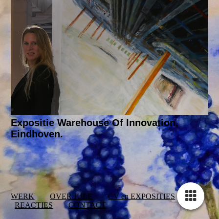
Expositie Warehouse Of Innovation,
Eindhoven.
WERK
OVER JULE
CV en EXPOSITIES
REACTIES
CONTACT