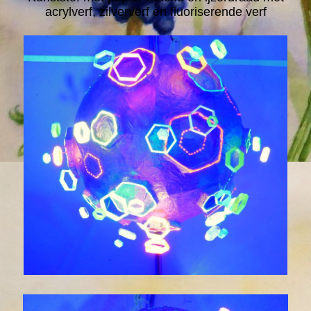
acrylverf, zilververf en fluoriserende verf