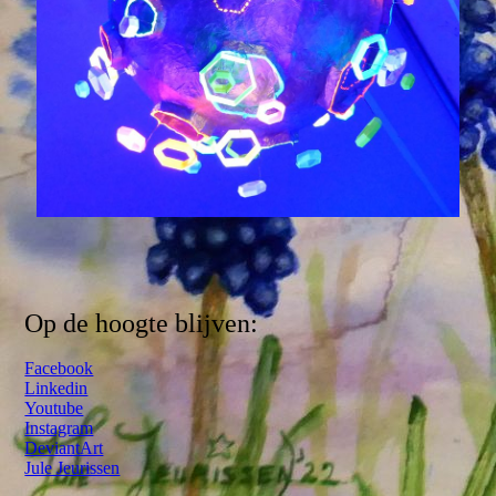
Op de hoogte blijven:
Facebook
Linkedin
Youtube
Instagram
DeviantArt
Jule Jeurissen