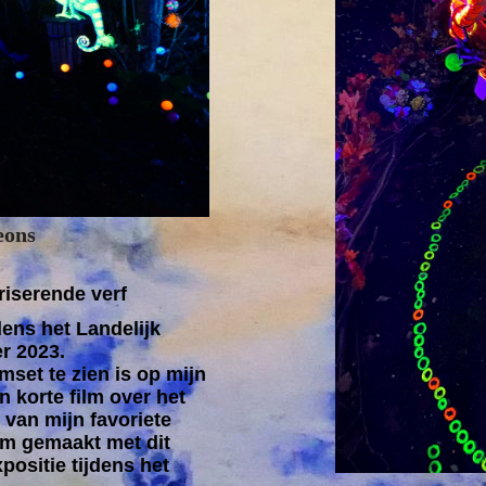
eons
riserende verf
dens het Landelijk
r 2023.
mset te zien is op mijn
 korte film over het
 van mijn favoriete
lm gemaakt met dit
positie tijdens het