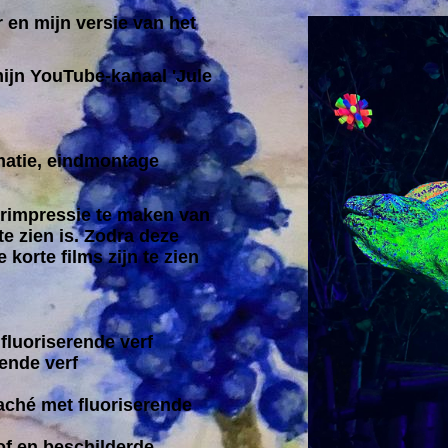
 en mijn versie van het
mijn YouTube-kanaal 'Jule
imatie, eindmontage
erimpressie te maken van
te zien is. Zodra deze
 korte films zijn te zien
fluoriserende verf
rende verf
aché met fluoriserende
of en beschilderde