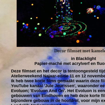
Decor filmset met kamel
in Blacklight
Papier-maché met acrylverf en fluo
Deze filmset en het decor is tentoongesteld tij
Atelierweekend Najaar-editie 11 en 12 novembe
Ik heb twee korte films gemaakt waarin deze fil
YouTube kanaal 'Jule Jeurissen', waaronder een
Evoluon; 'Evoluon And On'. Het Evoluon is een
gebouwen van Eindhoven en heb deze korte fi
bijzondere gebouw in de hoofdrol, voor mijn ex