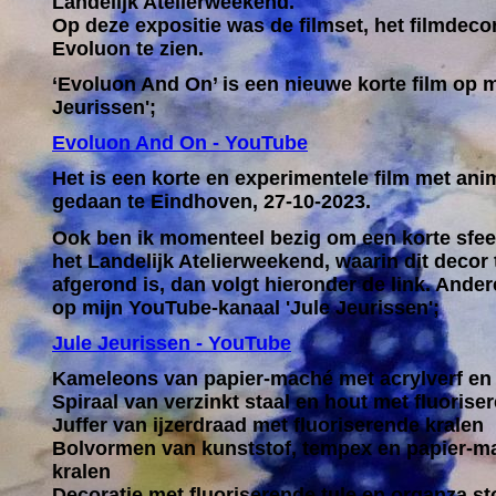
Landelijk Atelierweekend.
Op deze expositie was de filmset, het filmdecor
Evoluon te zien.
‘
Evoluon And On
’ is een nieuwe korte film op 
Jeurissen';
Evoluon And On - YouTube
Het is een korte en experimentele film met an
gedaan te Eindhoven, 27-10-2023.
Ook ben ik momenteel bezig om een korte sfe
het Landelijk Atelierweekend, waarin dit decor 
afgerond is, dan volgt hieronder de link. Andere
op mijn YouTube-kanaal 'Jule Jeurissen';
Jule Jeurissen - YouTube
Kameleons van papier-maché met acrylverf en 
Spiraal van verzinkt staal en hout met fluorise
Juffer van ijzerdraad met fluoriserende kralen
Bolvormen van kunststof, tempex en papier-m
kralen
Decoratie met fluoriserende tule en organza st