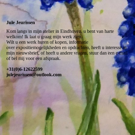
Jule Jeurissen
Kom langs in mijn atelier in Eindhoven, u bent van harte
welkom! Ik laat u graag mijn werk zien.
Wilt u een werk huren of kopen, informatie
over expositiemogelijkheden en opdrachten, heeft u interesse in
mijn nieuwsbrief, of heeft u andere vragen, stuur dan een e-mail
of bel mij voor een afspraak.
+31(0)6-12622599
julejeurissen@outlook.com