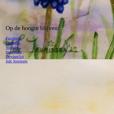
Op de hoogte blijven:
Facebook
Linkedin
Youtube
Instagram
DeviantArt
Jule Jeurissen