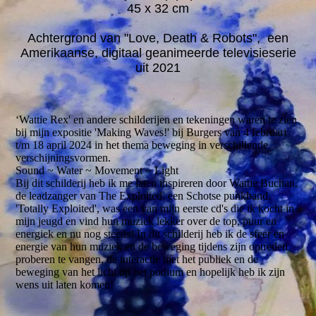
45 x 32 cm
Achtergrond van "Love, Death & Robots", een
Amerikaanse, digitaal geanimeerde televisieserie
uit 2021
‘Wattie Rex' en andere schilderijen en tekeningen waren te zien
bij mijn expositie 'Making Waves!' bij Burgers van 4 februari
t/m 18 april 2024 in het thema beweging in verschillende
verschijningsvormen.
Sound ~ Water ~ Movement ~ Light
Bij dit schilderij heb ik me laten inspireren door Wattie Buchan,
de leadzanger van The Exploited, een Schotse punkband.
'Totally Exploited', was een van mijn eerste cd's die ik kocht in
mijn jeugd en vind hun muziek lekker over de top, puur en
energiek en nu nog steeds! In dit schilderij heb ik de sfeer en
energie van hun muziek en de beweging tijdens zijn optreden
proberen te vangen, de interactie met het publiek en de
beweging van het licht op het podium en hopelijk heb ik zijn
wens uit laten komen!