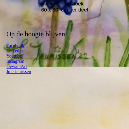
Olieverf op doek
60 x 80 cm per deel
Op de hoogte blijven:
Facebook
Linkedin
Youtube
Instagram
DeviantArt
Jule Jeurissen