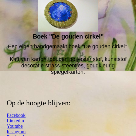
Boek "De gouden cirkel"
Een eigen handgemaakt boek "De gouden cirkel".
Kaft van karton, gouden polyester stof, kunststof
decoratie strass-steentjes, goudkleurig
spiegelkarton.
Op de hoogte blijven:
Facebook
Linkedin
Youtube
Instagram