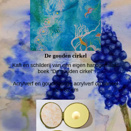
De gouden cirkel
Kaft en schilderij van een eigen handgemaakt
boek "De gouden cirkel"
Acrylverf en goudkleurige acrylverf op paneel
62 x 82 cm