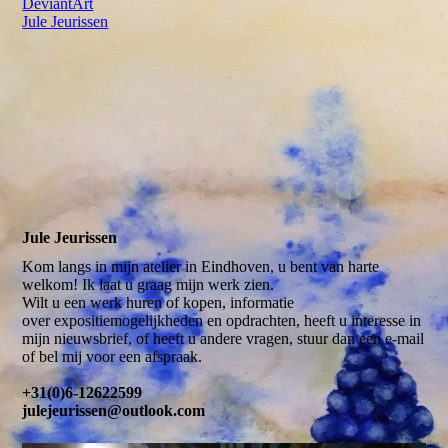
DeviantArt
Jule Jeurissen
Jule Jeurissen
Kom langs in mijn atelier in Eindhoven, u bent van harte
welkom! Ik laat u graag mijn werk zien.
Wilt u een werk huren of kopen, informatie
over expositiemogelijkheden en opdrachten, heeft u interesse in
mijn nieuwsbrief, of heeft u andere vragen, stuur dan een e-mail
of bel mij voor een afspraak.
+31(0)6-12622599
julejeurissen@outlook.com