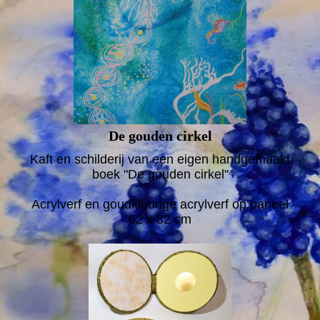
De gouden cirkel
Kaft en schilderij van een eigen handgemaakt
boek "De gouden cirkel"
Acrylverf en goudkleurige acrylverf op paneel
62 x 82 cm