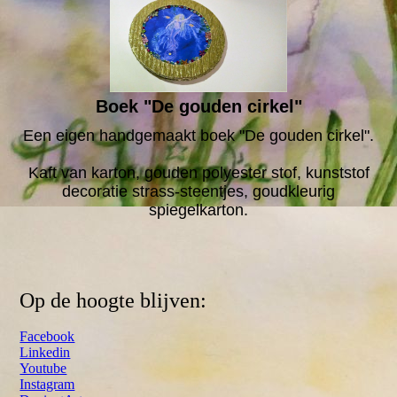
Boek "De gouden cirkel"
Een eigen handgemaakt boek "De gouden cirkel".
Kaft van karton, gouden polyester stof, kunststof
decoratie strass-steentjes, goudkleurig
spiegelkarton.
Op de hoogte blijven:
Facebook
Linkedin
Youtube
Instagram