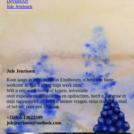
DeviantArt
Jule Jeurissen
Jule Jeurissen
Kom langs in mijn atelier in Eindhoven, u bent van harte
welkom! Ik laat u graag mijn werk zien.
Wilt u een werk huren of kopen, informatie
over expositiemogelijkheden en opdrachten, heeft u interesse in
mijn nieuwsbrief, of heeft u andere vragen, stuur dan een e-mail
of bel mij voor een afspraak.
+31(0)6-12622599
julejeurissen@outlook.com