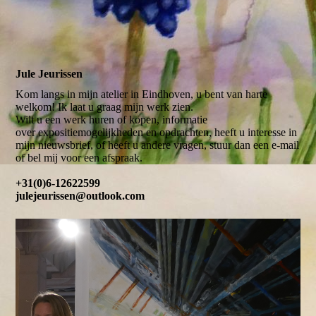
Jule Jeurissen
Kom langs in mijn atelier in Eindhoven, u bent van harte
welkom! Ik laat u graag mijn werk zien.
Wilt u een werk huren of kopen, informatie
over expositiemogelijkheden en opdrachten, heeft u interesse in
mijn nieuwsbrief, of heeft u andere vragen, stuur dan een e-mail
of bel mij voor een afspraak.
+31(0)6-12622599
julejeurissen@outlook.com