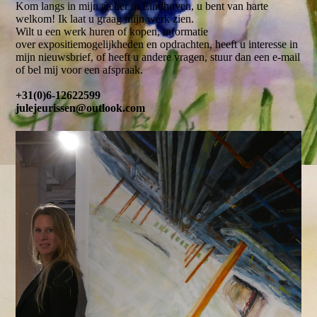
Kom langs in mijn atelier in Eindhoven, u bent van harte
welkom! Ik laat u graag mijn werk zien.
Wilt u een werk huren of kopen, informatie
over expositiemogelijkheden en opdrachten, heeft u interesse in
mijn nieuwsbrief, of heeft u andere vragen, stuur dan een e-mail
of bel mij voor een afspraak.
+31(0)6-12622599
julejeurissen@outlook.com