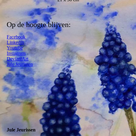
Op de hoogte blijven:
Facebook
Linkedin
Youtube
Instagram
DeviantArt
Jule Jeurissen
Jule Jeurissen