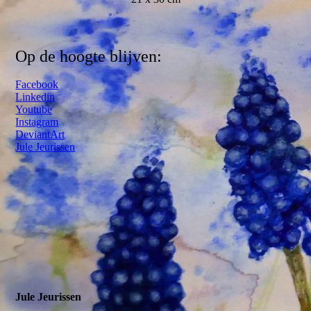
Op de hoogte blijven:
Facebook
Linkedin
Youtube
Instagram
DeviantArt
Jule Jeurissen
Jule Jeurissen