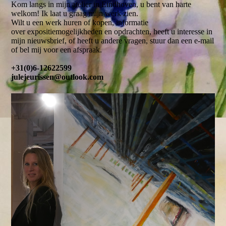
Kom langs in mijn atelier in Eindhoven, u bent van harte
welkom! Ik laat u graag mijn werk zien.
Wilt u een werk huren of kopen, informatie
over expositiemogelijkheden en opdrachten, heeft u interesse in
mijn nieuwsbrief, of heeft u andere vragen, stuur dan een e-mail
of bel mij voor een afspraak.
+31(0)6-12622599
julejeurissen@outlook.com