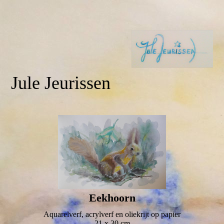
Jule Jeurissen
Eekhoorn
Aquarelverf, acrylverf en oliekrijt op papier
21 x 30 cm