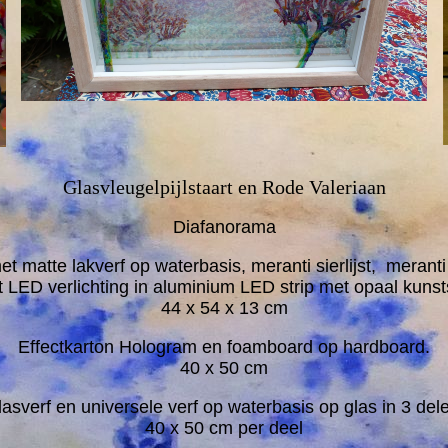
Glasvleugelpijlstaart en Rode Valeriaan
Diafanorama
 matte lakverf op waterbasis, meranti sierlijst, meranti
LED verlichting in aluminium LED strip met opaal kunsts
44 x 54 x 13 cm
Effectkarton Hologram en foamboard op hardboard.
40 x 50 cm
asverf en universele verf op waterbasis op glas in 3 del
40 x 50 cm per deel