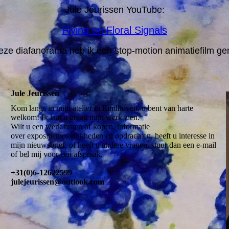
Jule Jeurissen YouTube:
Flying on Floral Signals
eze diafanorama heb ik een stop-motion animatiefilm ge
Jule Jeurissen
Kom langs in mijn atelier in Eindhoven, u bent van harte
welkom! Ik laat u graag mijn werk zien.
Wilt u een werk huren of kopen, informatie
over expositiemogelijkheden en opdrachten, heeft u interesse in
mijn nieuwsbrief, of heeft u andere vragen, stuur dan een e-mail
of bel mij voor een afspraak.
+31(0)6-12622599
julejeurissen@outlook.com