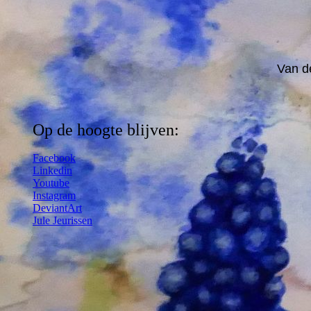
Van d
Op de hoogte blijven:
Facebook
Linkedin
Youtube
Instagram
DeviantArt
Jule Jeurissen