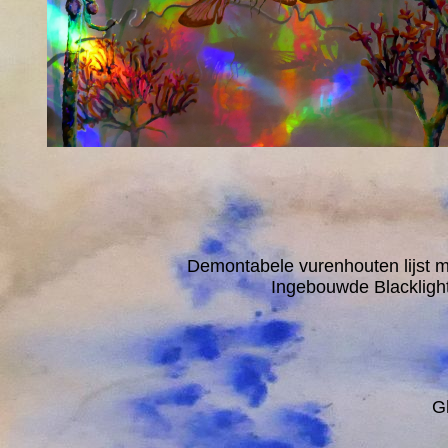
Demontabele vurenhouten lijst met
Ingebouwde Blacklight 
Gl