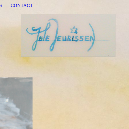
S
CONTACT