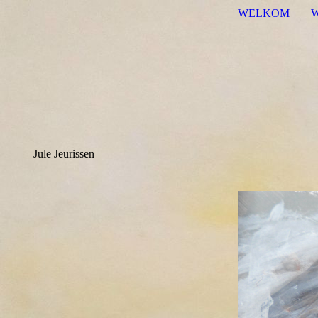
WELKOM
Jule Jeurissen