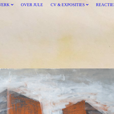
WERK
OVER JULE
CV & EXPOSITIES
REACTIE