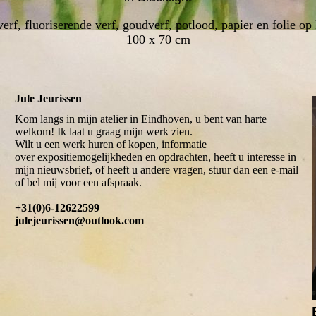
erf, fluoriserende verf, goudverf, potlood, papier en folie op
100 x 70 cm
Jule Jeurissen
Kom langs in mijn atelier in Eindhoven, u bent van harte
welkom! Ik laat u graag mijn werk zien.
Wilt u een werk huren of kopen, informatie
over expositiemogelijkheden en opdrachten, heeft u interesse in
mijn nieuwsbrief, of heeft u andere vragen, stuur dan een e-mail
of bel mij voor een afspraak.
+31(0)6-12622599
julejeurissen@outlook.com