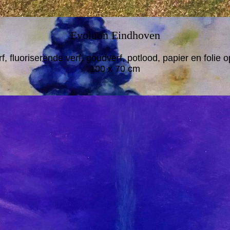
Evoluon Eindhoven
f, fluoriserende verf, goudverf, potlood, papier en folie 
100 x 70 cm