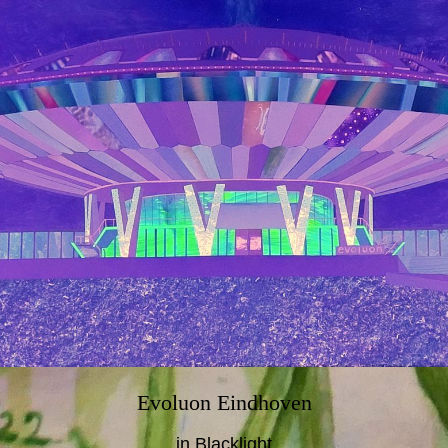
Evoluon Eindhoven
in Blacklight