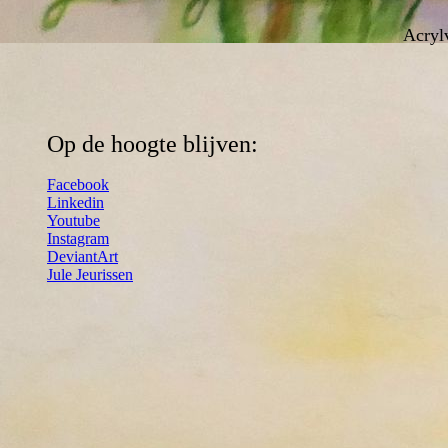
Acrylv
Op de hoogte blijven:
Facebook
Linkedin
Youtube
Instagram
DeviantArt
Jule Jeurissen