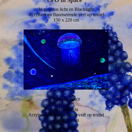
In gewoon licht en Blacklight
Acrylverf en fluoriserende verf op textiel
150 x 220 cm
UFO in Space
In Blacklight
Acrylverf en fluoriserende verf op textiel
150 x 220 cm