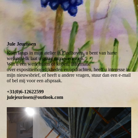
Jule Jeurissen
Kom langs in mijn atelier in Eindhoven, u bent van harte
welkom! Ik laat u graag mijn werk zien.
Wilt u een werk huren of kopen, informatie
over expositiemogelijkheden en opdrachten, heeft u interesse in
mijn nieuwsbrief, of heeft u andere vragen, stuur dan een e-mail
of bel mij voor een afspraak.
+31(0)6-12622599
julejeurissen@outlook.com