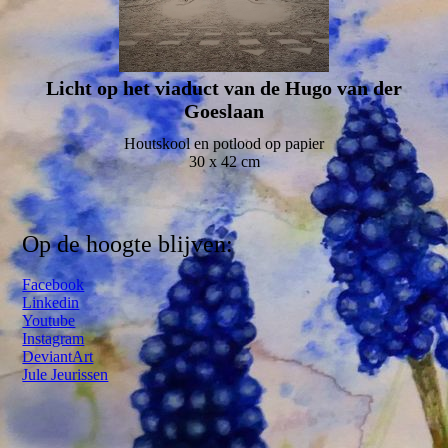
Licht op het viaduct van de Hugo van der
Goeslaan
Houtskool en potlood op papier
30 x 42 cm
Op de hoogte blijven:
Facebook
Linkedin
Youtube
Instagram
DeviantArt
Jule Jeurissen